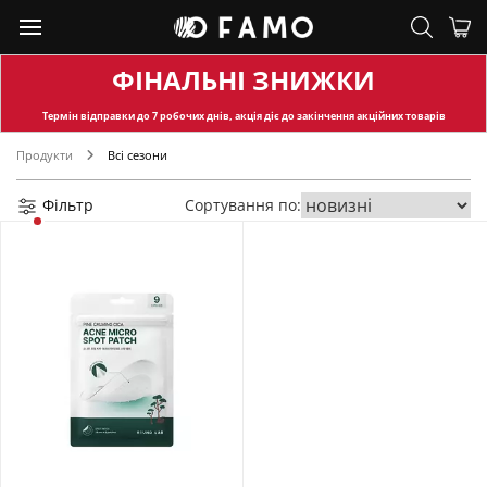
ФІНАЛЬНІ ЗНИЖКИ
Термін відправки
до 7 робочих днів, акція діє до закінчення акційних товарів
Продукти
Всі сезони
Фільтр
Сортування по: