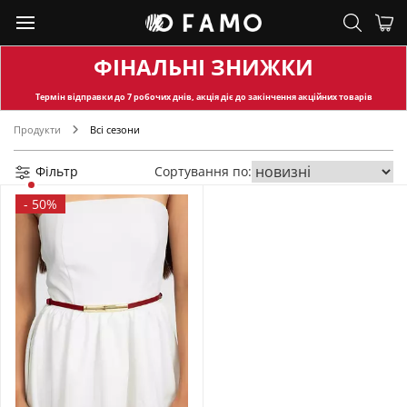
ФІНАЛЬНІ ЗНИЖКИ
Термін відправки
до 7 робочих днів, акція діє до закінчення акційних товарів
Продукти
Всі сезони
Фільтр
Сортування по:
-
50%