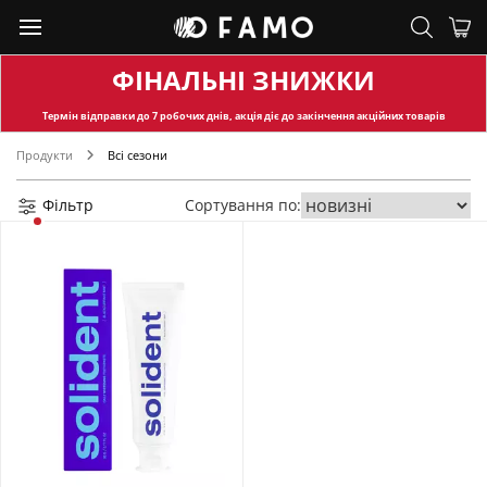
ФІНАЛЬНІ ЗНИЖКИ
Термін відправки
до 7 робочих днів, акція діє до закінчення акційних товарів
Продукти
Всі сезони
Фільтр
Сортування по: