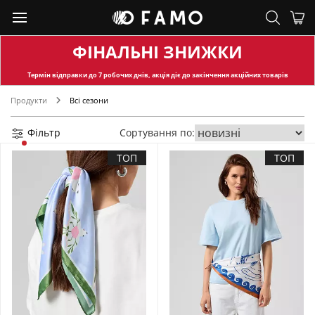
ФІНАЛЬНІ ЗНИЖКИ
Термін відправки
до 7 робочих днів, акція діє до закінчення акційних товарів
Продукти
Всі сезони
Фільтр
Сортування по:
ТОП
ТОП