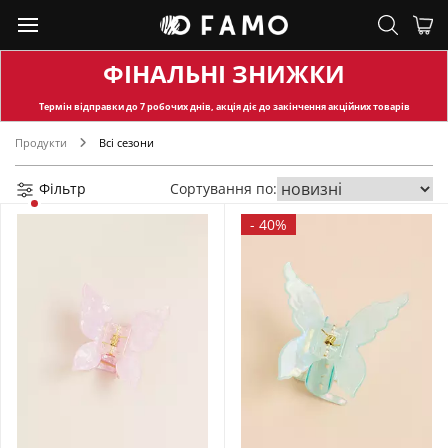
ФІНАЛЬНІ ЗНИЖКИ
Термін відправки
до 7 робочих днів, акція діє до закінчення акційних товарів
Продукти
Всі сезони
Фільтр
Сортування по:
-
40%