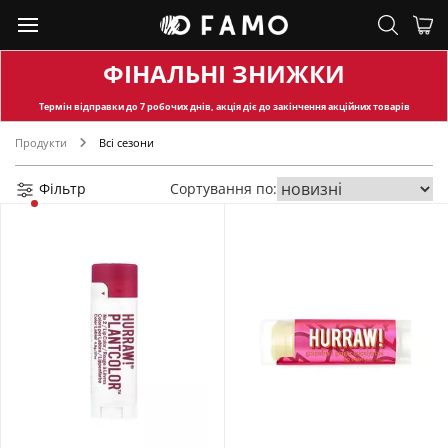
ФІНАЛЬНІ ЗНИЖКИ
Термін відправки
до 7 робочих днів, акція діє до закінчення акційних товарів
Продукти
Всі сезони
Фільтр
Сортування по: