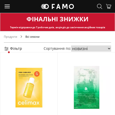
ФІНАЛЬНІ ЗНИЖКИ
Термін відправки
до 7 робочих днів, акція діє до закінчення акційних товарів
Продукти
Всі сезони
Фільтр
Сортування по: