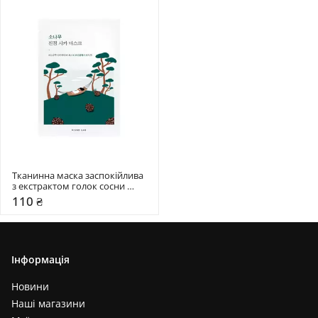
Тканинна маска заспокійлива 
з екстрактом голок сосни 
Round Lab 27 мл
110 ₴
Інформація
Новини
Наші магазини