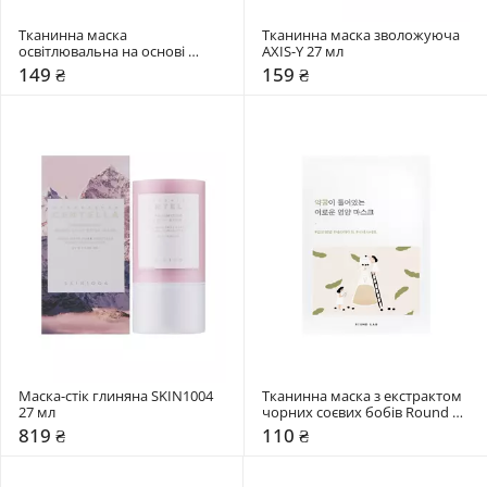
Тканинна маска 
Тканинна маска зволожуюча 
освітлювальна на основі 
AXIS-Y 27 мл
сироватки Celimax 27 мл
149 ₴
159 ₴
Маска-стік глиняна SKIN1004 
Тканинна маска з екстрактом 
27 мл
чорних соєвих бобів Round 
Lab 27 мл
819 ₴
110 ₴