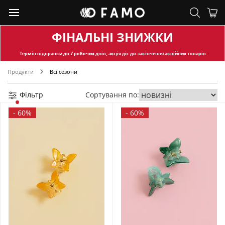
ФІНАЛЬНІ ЗНИЖКИ
Термін відправки
до 7 робочих днів, акція діє до закінчення акційних товарів
Продукти
Всі сезони
Фільтр
Сортування по:
-
60%
-
60%