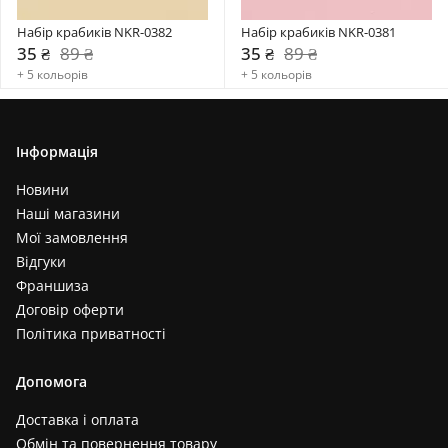
Набір крабиків NKR-0382
Набір крабиків NKR-0381
35 ₴
89 ₴
35 ₴
89 ₴
+ 5 кольорів
+ 5 кольорів
Інформація
Новини
Наші магазини
Мої замовлення
Відгуки
Франшиза
Договір оферти
Політика приватності
Допомога
Доставка і оплата
Обмін та повернення товару