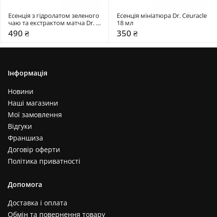
Есенція з гідролатом зеленого 
Есенція мініатюра Dr. Ceuracle 
чаю та екстрактом матча Dr. 
18 мл
Ceuracle 18 мл
490 ₴
350 ₴
Інформація
Новини
Наші магазини
Мої замовлення
Відгуки
Франшиза
Договір оферти
Політика приватності
Допомога
Доставка і оплата
Обмін та повернення товару