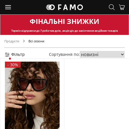
ФІНАЛЬНІ ЗНИЖКИ
Термін відправки
до 7 робочих днів, акція діє до закінчення акційних товарів
Продукти
Всі сезони
Фільтр
Сортування по:
-
30%