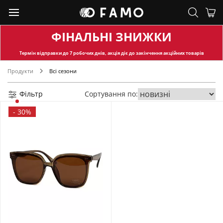
ФІНАЛЬНІ ЗНИЖКИ
Термін відправки
до 7 робочих днів, акція діє до закінчення акційних товарів
Продукти
Всі сезони
Фільтр
Сортування по:
-
30%