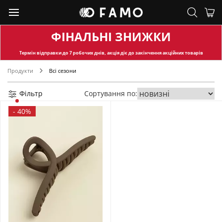
ФІНАЛЬНІ ЗНИЖКИ
Термін відправки
до 7 робочих днів, акція діє до закінчення акційних товарів
Продукти
Всі сезони
Фільтр
Сортування по:
-
40%