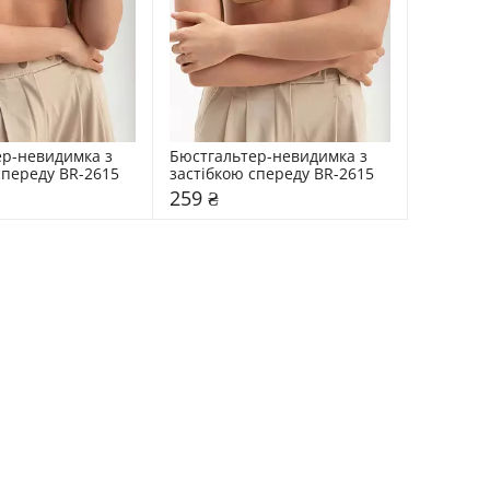
р-невидимка з 
Бюстгальтер-невидимка з 
спереду BR-2615
застібкою спереду BR-2615
259 ₴