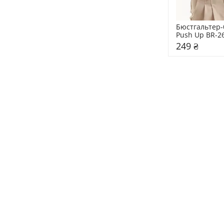
Бюстгальтер-б
Рush Up BR-2
249 ₴