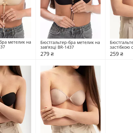
бра метелик на 
Бюстгальтер-бра метелик на 
Бюстгальте
437
зав'язці BR-1437
застібкою 
279 ₴
259 ₴