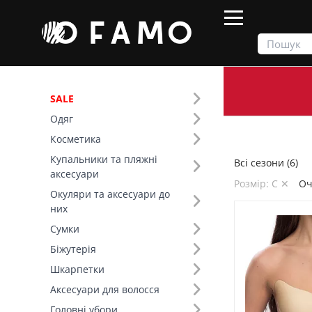
SALE
Одяг
Продукти
Всі сезони
Косметика
Купальники та пляжні
Всі сезони (6)
Фільтр
аксесуари
Розмір: С ✕
Оч
Окуляри та аксесуари до
Ціна
них
Сумки
Сезон (1)
Біжутерія
Шкарпетки
Основний колір (2)
Аксесуари для волосся
Розмір (26)
Головні убори