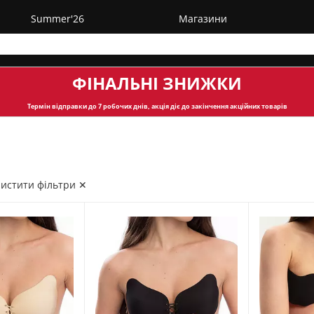
Summer'26
Магазини
ФІНАЛЬНІ ЗНИЖКИ
Термін відправки
до 7 робочих днів, акція діє до закінчення акційних товарів
истити фільтри ✕