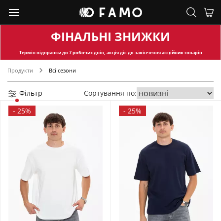
ФІНАЛЬНІ ЗНИЖКИ
Термін відправки
до 7 робочих днів, акція діє до закінчення акційних товарів
Продукти
Всі сезони
Фільтр
Сортування по:
-
25%
-
25%