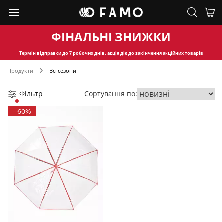
ФІНАЛЬНІ ЗНИЖКИ
Термін відправки
до 7 робочих днів, акція діє до закінчення акційних товарів
Продукти
Всі сезони
Фільтр
Сортування по:
-
60%