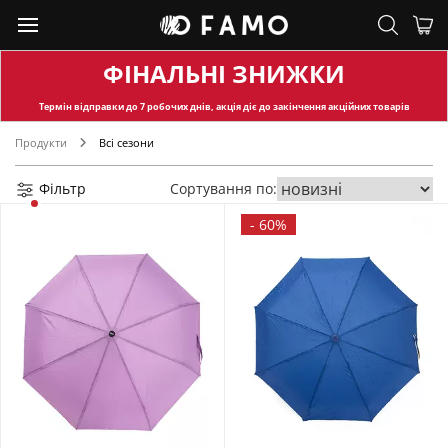
ФІНАЛЬНІ ЗНИЖКИ
Термін відправки
до 7 робочих днів, акція діє до закінчення акційних товарів
Продукти
Всі сезони
Фільтр
Сортування по:
-
60%