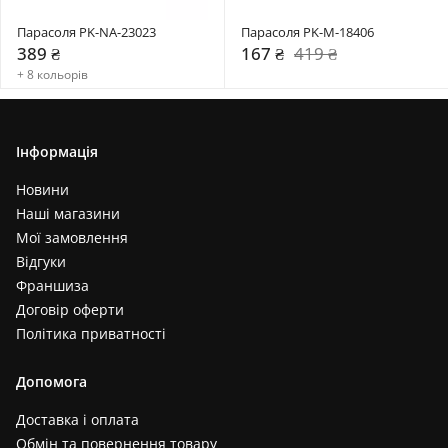
Парасоля PK-NA-23023
Парасоля PK-M-18406
389 ₴
167 ₴
419 ₴
+ 8 кольорів
Інформація
Новини
Наші магазини
Мої замовлення
Відгуки
Франшиза
Договір оферти
Політика приватності
Допомога
Доставка і оплата
Обмін та повернення товару