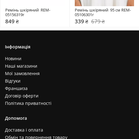
Ремінь шкіряний  REM-
Ремінь шкіряний  95 см REM-
05156319r
05106301r
849 ₴
339 ₴
679 ₴
Інформація
Новини
Наші магазини
Мої замовлення
Відгуки
Франшиза
Договір оферти
Політика приватності
Допомога
Доставка і оплата
Обмін та повернення товару