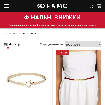
ФІНАЛЬНІ ЗНИЖКИ
Термін відправки
до 7 робочих днів, акція діє до закінчення акційних товарів
Продукти
Всі сезони
Фільтр
Сортування по:
-
50%