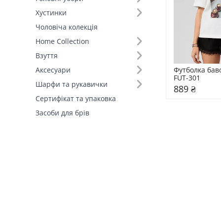
Хустинки
Склад (1)
Чоловіча колекція
Home Collection
Країна виробник (1)
Взуття
Футболка баво
Аксесуари
FUT-301
Шарфи та рукавички
889 ₴
Сертифікат та упаковка
Засоби для брів