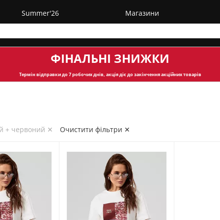
Summer'26
Магазини
ФІНАЛЬНІ ЗНИЖКИ
Термін відправки
до 7 робочих днів, акція діє до закінчення акційних товарів
й + червоний ✕
Очистити фільтри ✕