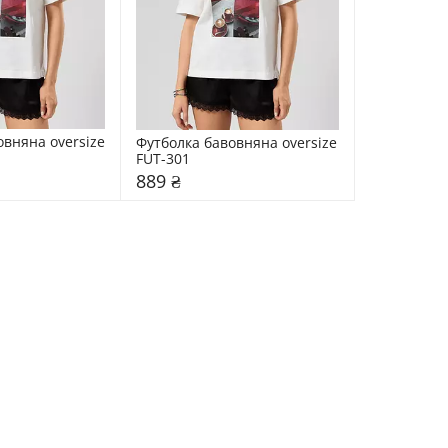
вняна oversize 
Футболка бавовняна oversize 
FUT-301
889 ₴