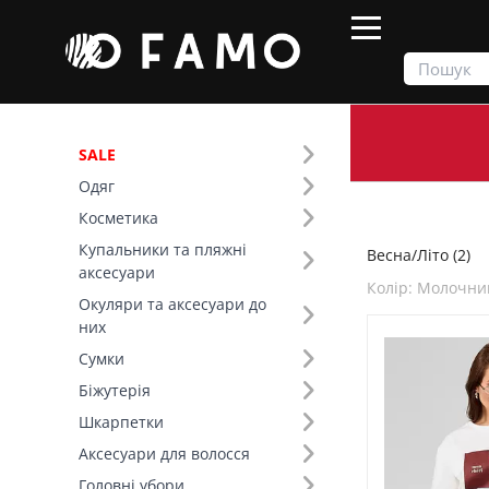
SALE
Одяг
Продукти
Весна/Літо
Косметика
Купальники та пляжні
Весна/Літо (2)
Фільтр
аксесуари
Колір: Молочни
Окуляри та аксесуари до
Сезон (1)
них
Сумки
Основний колір (1)
Біжутерія
Шкарпетки
Розмір (2)
Аксесуари для волосся
Колір (98)
Головні убори