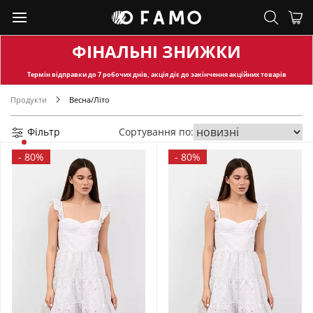
ФІНАЛЬНІ ЗНИЖКИ
Термін відправки
до 7 робочих днів, акція діє до закінчення акційних товарів
Продукти
Весна/Літо
Фільтр
Сортування по:
-
80%
-
80%