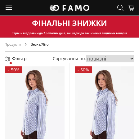
ФІНАЛЬНІ ЗНИЖКИ
Термін відправки
до 7 робочих днів, акція діє до закінчення акційних товарів
Продукти
Весна/Літо
Фільтр
Сортування по:
-
50%
-
50%