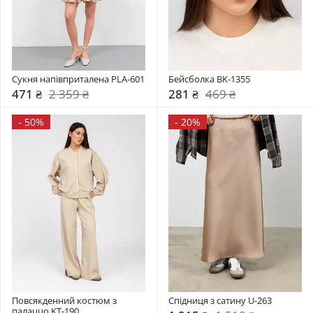
Сукня напівприталена PLA-601
Бейсболка BK-1355
471 ₴
2 359 ₴
281 ₴
469 ₴
-
50%
-
20%
Повсякденний костюм з 
Спідниця з сатину U-263
палаццо KT-190