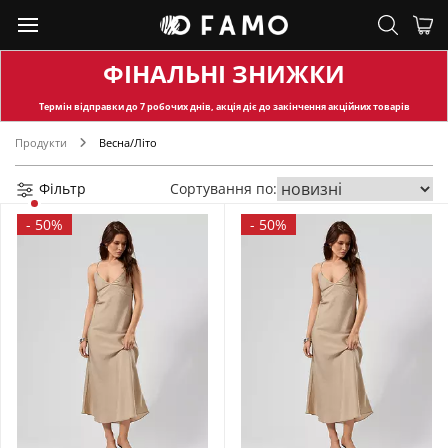
ФІНАЛЬНІ ЗНИЖКИ
Термін відправки
до 7 робочих днів, акція діє до закінчення акційних товарів
Продукти
Весна/Літо
Фільтр
Сортування по:
-
50%
-
50%