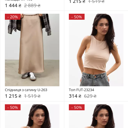
1 215 ₴
1 519 ₴
1 444 ₴
2 889 ₴
-
20%
-
50%
Спідниця з сатину U-263
Топ FUT-23234
1 215 ₴
1 519 ₴
314 ₴
629 ₴
-
50%
-
50%