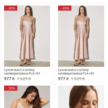
-
40%
-
40%
Сукня максі з сатину 
Сукня максі з сатину 
напівприталена PLA-161
напівприталена PLA-161
977 ₴
1 629 ₴
977 ₴
1 629 ₴
-
30%