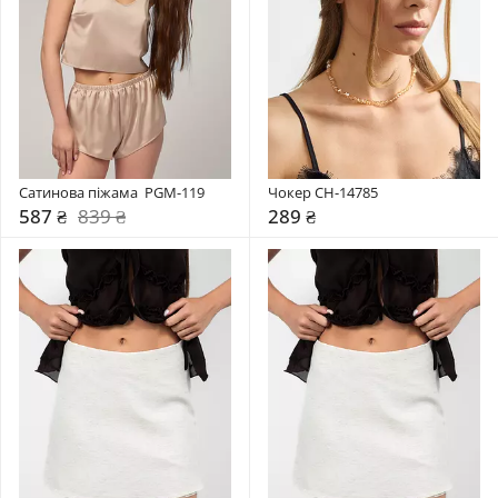
Сатинова піжама  PGM-119
Чокер CH-14785
587 ₴
839 ₴
289 ₴