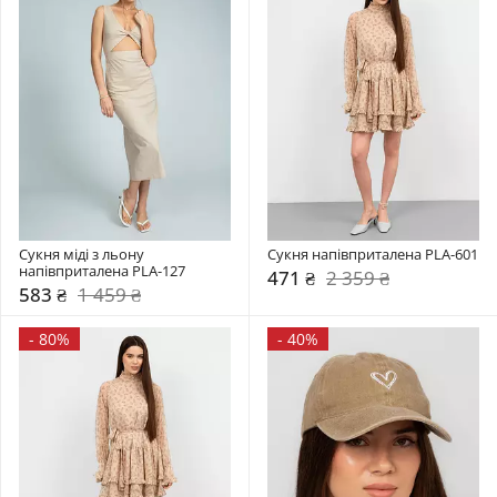
Сукня міді з льону 
Сукня напівприталена PLA-601
напівприталена PLA-127
471 ₴
2 359 ₴
583 ₴
1 459 ₴
-
80%
-
40%