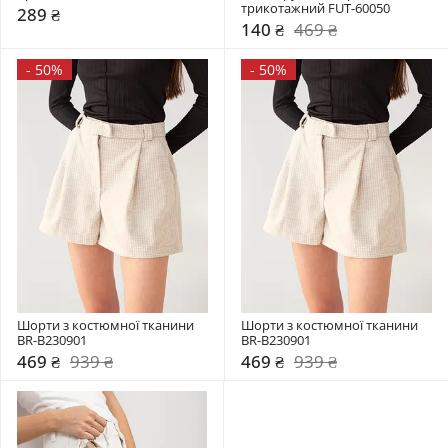
трикотажний FUT-60050
289 ₴
140 ₴
469 ₴
-
50%
-
50%
Шорти з костюмної тканини 
Шорти з костюмної тканини 
BR-B230901
BR-B230901
469 ₴
939 ₴
469 ₴
939 ₴