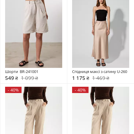
Шорти  BR-241001
Спідниця максі з сатину U-260
549 ₴
1 099 ₴
1 175 ₴
1 469 ₴
-
40%
-
40%