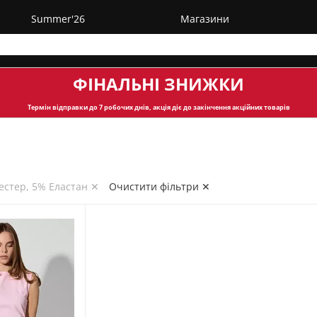
Summer'26
Магазини
ФІНАЛЬНІ ЗНИЖКИ
Термін відправки
до 7 робочих днів, акція діє до закінчення акційних товарів
естер, 5% Еластан ✕
Очистити фільтри ✕