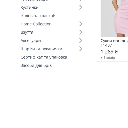
Хустинки
Склад (74)
Чоловіча колекція
Home Collection
Країна виробник (1)
Взуття
Сукня напівп
Аксесуари
11487
Шарфи та рукавички
1 289 ₴
Сертифікат та упаковка
+ 1 колір
Засоби для брів