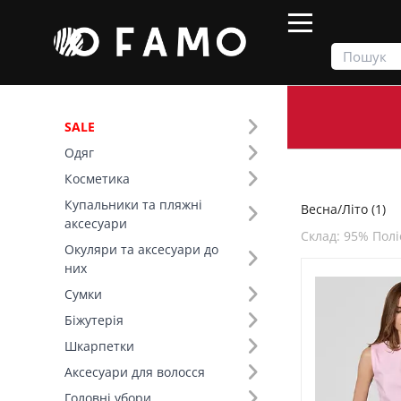
SALE
Одяг
Продукти
Весна/Літо
Косметика
Купальники та пляжні
Весна/Літо (1)
Фільтр
аксесуари
Склад: 95% Полі
Окуляри та аксесуари до
Сезон (1)
них
Сумки
Основний колір (2)
Біжутерія
Шкарпетки
Розмір (1)
Аксесуари для волосся
Колір (2)
Головні убори