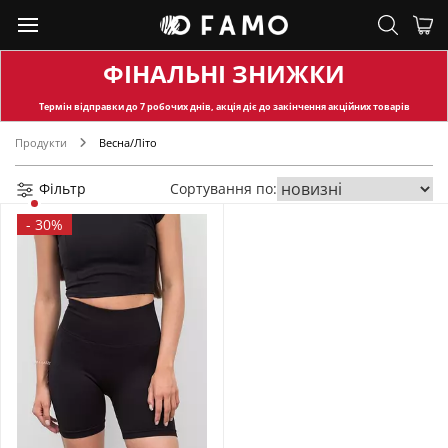
ФІНАЛЬНІ ЗНИЖКИ
Термін відправки
до 7 робочих днів, акція діє до закінчення акційних товарів
Продукти
Весна/Літо
Фільтр
Сортування по:
-
30%