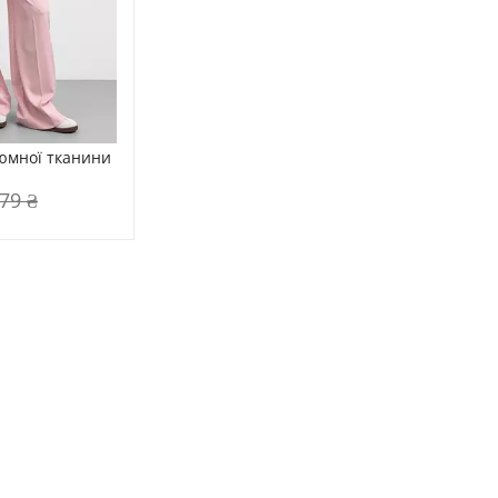
юмної тканини 
79 ₴