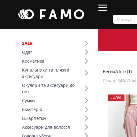
SALE
Одяг
Продукти
Весна/Літо
Косметика
Купальники та пляжні
Весна/Літо (1)
Фільтр
аксесуари
Склад: 64% Полі
Окуляри та аксесуари до
SALE
них
-
40%
Сумки
Сезон (1)
Біжутерія
Шкарпетки
Основний колір (4)
Аксесуари для волосся
Розмір (4)
Головні убори