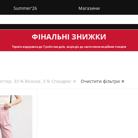
Summer'26
Магазини
ФІНАЛЬНІ ЗНИЖКИ
Термін відправки
до 7 робочих днів, акція діє до закінчення акційних товарів
естер, 33 % Віскоза, 3 % Спандекс ✕
Очистити фільтри ✕