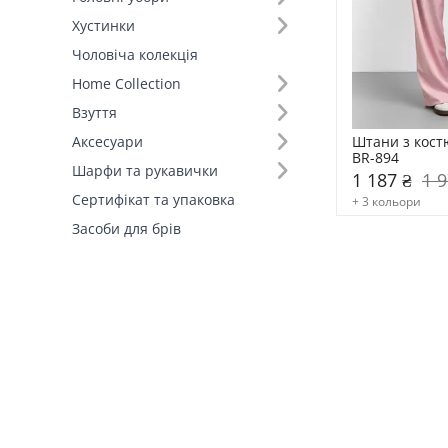
Хустинки
Колір (4)
Чоловіча колекція
Home Collection
Склад (74)
Взуття
Країна виробник (1)
Штани з кост
Аксесуари
BR-894
Шарфи та рукавички
1 187 ₴
1 9
Сертифікат та упаковка
+ 3 кольори
Засоби для брів