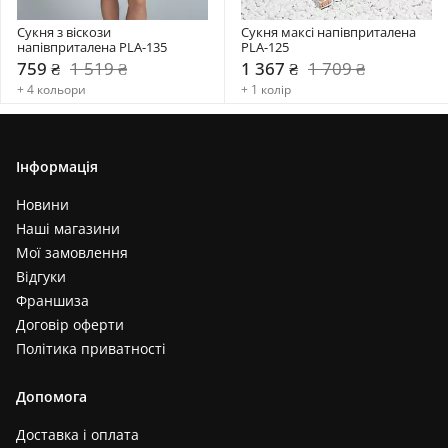
Сукня з віскози 
Сукня максі напівприталена 
напівприталена PLA-135
PLA-125
759 ₴
1 519 ₴
1 367 ₴
1 709 ₴
+ 4 кольори
+ 1 колір
Інформація
Новини
Наші магазини
Мої замовлення
Відгуки
Франшиза
Договір оферти
Політика приватності
Допомога
Доставка і оплата