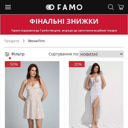
ФІНАЛЬНІ ЗНИЖКИ
Термін відправки
до 7 робочих днів, акція діє до закінчення акційних товарів
Продукти
Весна/Літо
Фільтр
Сортування по:
-
50%
-
20%