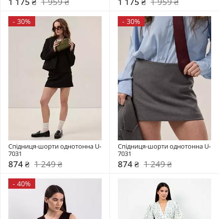
1 175 ₴
1 959 ₴
1 175 ₴
1 959 ₴
-
30%
-
30%
Спідниця-шорти однотонна U-
Спідниця-шорти однотонна U-
7031
7031
874 ₴
1 249 ₴
874 ₴
1 249 ₴
-
40%