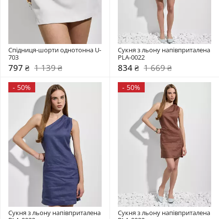
Спідниця-шорти однотонна U-
Сукня з льону напівприталена 
703
PLA-0022
797 ₴
1 139 ₴
834 ₴
1 669 ₴
-
50%
-
50%
Сукня з льону напівприталена 
Сукня з льону напівприталена 