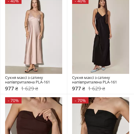
-
40%
-
40%
Сукня максі з сатину 
Сукня максі з сатину 
напівприталена PLA-161
напівприталена PLA-161
977 ₴
1 629 ₴
977 ₴
1 629 ₴
-
70%
-
70%