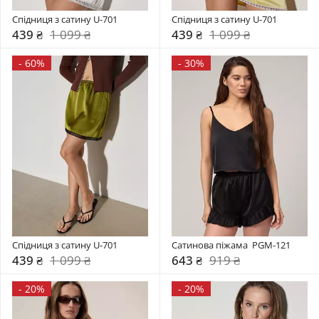
Спідниця з сатину U-701
Спідниця з сатину U-701
439 ₴
1 099 ₴
439 ₴
1 099 ₴
-
60%
-
30%
Спідниця з сатину U-701
Сатинова піжама  PGM-121
439 ₴
1 099 ₴
643 ₴
919 ₴
-
20%
-
20%