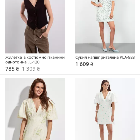
Жилетка  з костюмної тканини 
Сукня напівприталена PLA-883
однотонна  JL-120
1 609 ₴
785 ₴
1 309 ₴