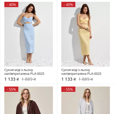
-
40%
-
40%
Сукня міді з льону 
Сукня міді з льону 
напівприталена PLA-0025
напівприталена PLA-0025
1 133 ₴
1 889 ₴
1 133 ₴
1 889 ₴
-
55%
-
55%