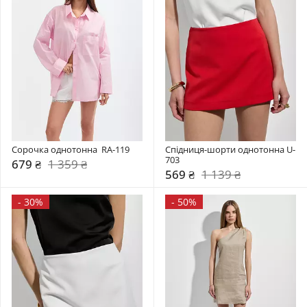
Сорочка однотонна  RA-119
Спідниця-шорти однотонна U-
703
679 ₴
1 359 ₴
569 ₴
1 139 ₴
-
30%
-
50%