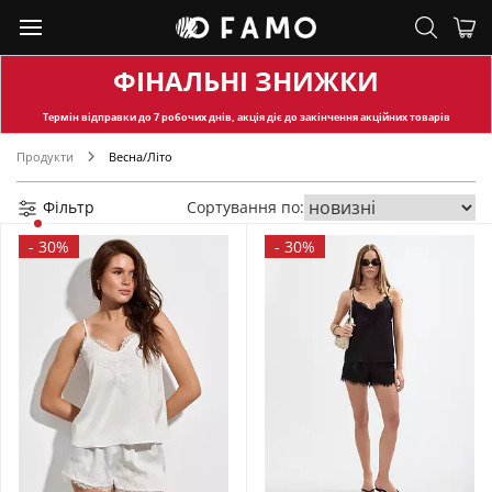
ФІНАЛЬНІ ЗНИЖКИ
Термін відправки
до 7 робочих днів, акція діє до закінчення акційних товарів
Продукти
Весна/Літо
Фільтр
Сортування по:
-
30%
-
30%