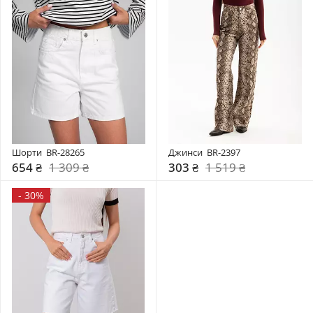
Шорти  BR-28265
Джинси  BR-2397
654 ₴
1 309 ₴
303 ₴
1 519 ₴
-
30%