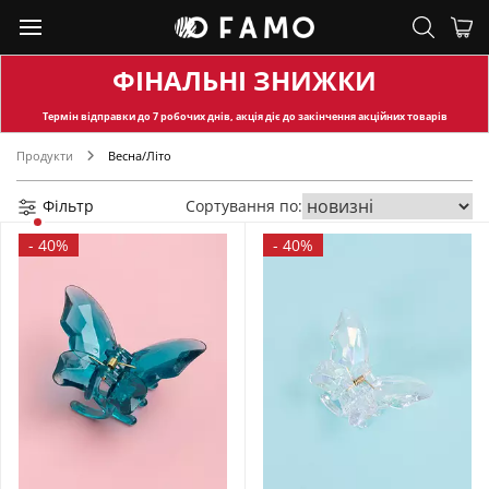
ФІНАЛЬНІ ЗНИЖКИ
Термін відправки
до 7 робочих днів, акція діє до закінчення акційних товарів
Продукти
Весна/Літо
Фільтр
Сортування по:
-
40%
-
40%