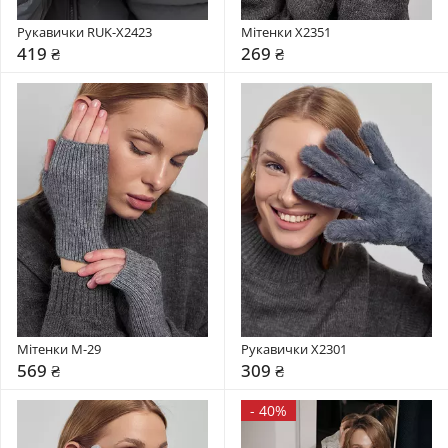
Рукавички RUK-X2423
Мітенки X2351
419 ₴
269 ₴
Мітенки М-29
Рукавички X2301
569 ₴
309 ₴
-
40%