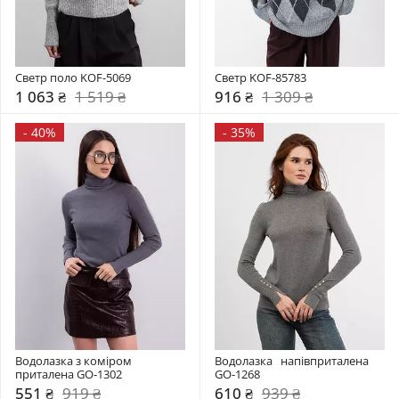
Светр поло KOF-5069
Светр KOF-85783
1 063 ₴
1 519 ₴
916 ₴
1 309 ₴
-
40%
-
35%
Водолазка з коміром  
Водолазка   напівприталена 
приталена GO-1302
GO-1268
551 ₴
919 ₴
610 ₴
939 ₴