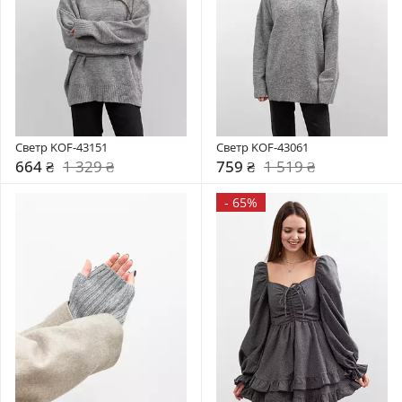
Светр KOF-43151
Светр KOF-43061
664 ₴
1 329 ₴
759 ₴
1 519 ₴
-
65%