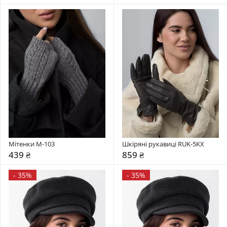
Мітенки М-103
Шкіряні рукавиці RUK-5KX
439 ₴
859 ₴
-
35%
-
35%