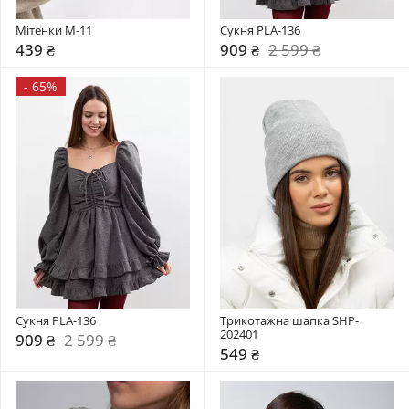
Мітенки M-11
Сукня PLA-136
439 ₴
909 ₴
2 599 ₴
-
65%
Сукня PLA-136
Трикотажна шапка SHP-
202401
909 ₴
2 599 ₴
549 ₴