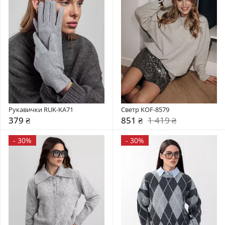
Рукавички RUK-KA71
Светр KOF-8579
379 ₴
851 ₴
1 419 ₴
-
30%
-
30%