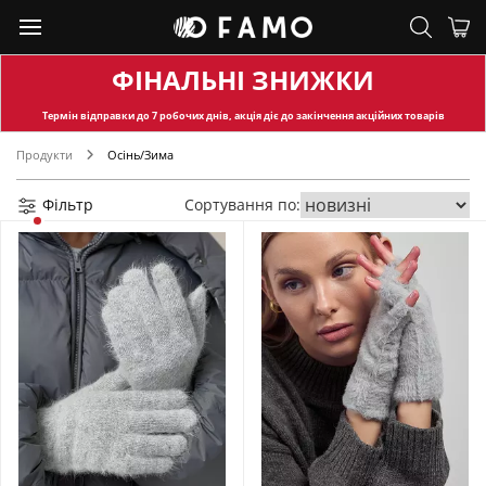
ФІНАЛЬНІ ЗНИЖКИ
Термін відправки
до 7 робочих днів, акція діє до закінчення акційних товарів
Продукти
Осінь/Зима
Фільтр
Сортування по: