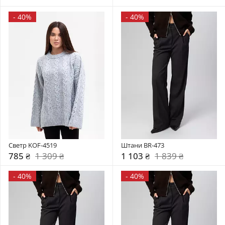
-
40%
-
40%
Светр KOF-4519
Штани BR-473
785 ₴
1 309 ₴
1 103 ₴
1 839 ₴
-
40%
-
40%