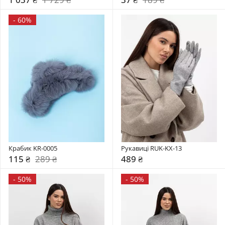
-
60%
Крабик KR-0005
Рукавиці RUK-KX-13
115 ₴
289 ₴
489 ₴
-
50%
-
50%