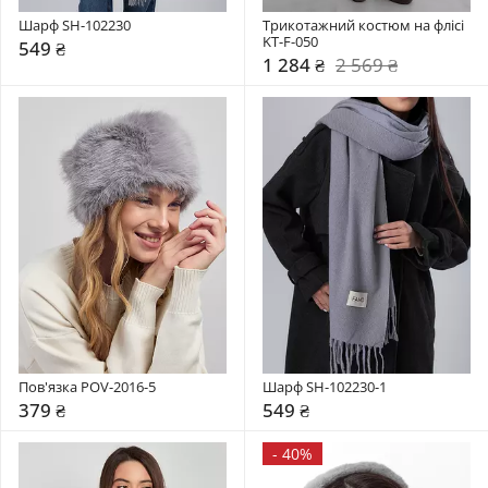
Шарф SH-102230
Трикотажний костюм на флісі 
KT-F-050
549 ₴
1 284 ₴
2 569 ₴
Пов'язка POV-2016-5
Шарф SH-102230-1
379 ₴
549 ₴
-
40%