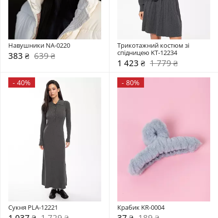
Навушники NA-0220
Трикотажний костюм зі 
спідницею KT-12234
383 ₴
639 ₴
1 423 ₴
1 779 ₴
-
40%
-
80%
Сукня PLA-12221
Крабик KR-0004
1 037 ₴
1 729 ₴
37 ₴
189 ₴