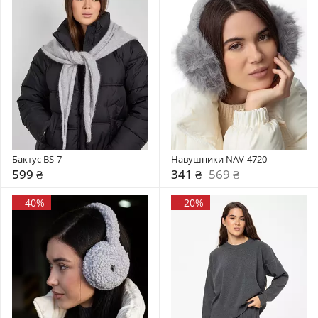
Бактус BS-7
Навушники NAV-4720
599 ₴
341 ₴
569 ₴
-
40%
-
20%