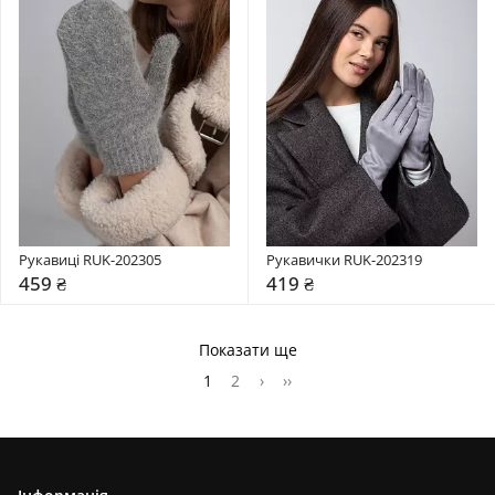
Рукавиці RUK-202305
Рукавички RUK-202319
459 ₴
419 ₴
Показати ще
1
2
›
››