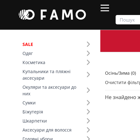
SALE
Одяг
Продукти
Осінь/Зима
Косметика
Купальники та пляжні
Осінь/Зима (0)
Фільтр
аксесуари
Очистити фільт
Окуляри та аксесуари до
Колір (158)
них
Не знайдено 
Сумки
Біжутерія
Шкарпетки
Аксесуари для волосся
Головні убори