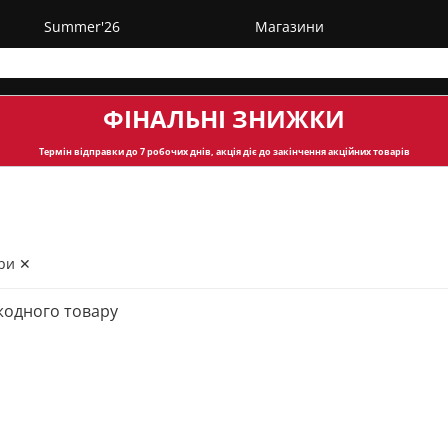
Summer'26
Магазини
ФІНАЛЬНІ ЗНИЖКИ
Термін відправки
до 7 робочих днів, акція діє до закінчення акційних товарів
ри ✕
жодного товару