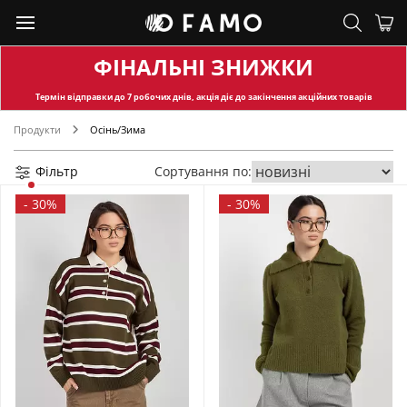
ФІНАЛЬНІ ЗНИЖКИ
Термін відправки
до 7 робочих днів, акція діє до закінчення акційних товарів
Продукти
Осінь/Зима
Фільтр
Сортування по:
-
30%
-
30%