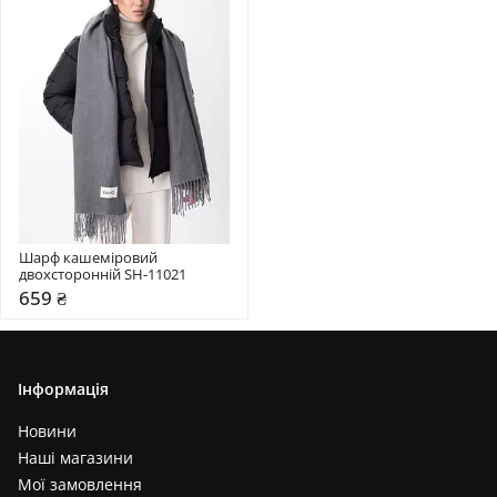
Шарф кашеміровий 
двохсторонній SH-11021
659 ₴
Інформація
Новини
Наші магазини
Мої замовлення