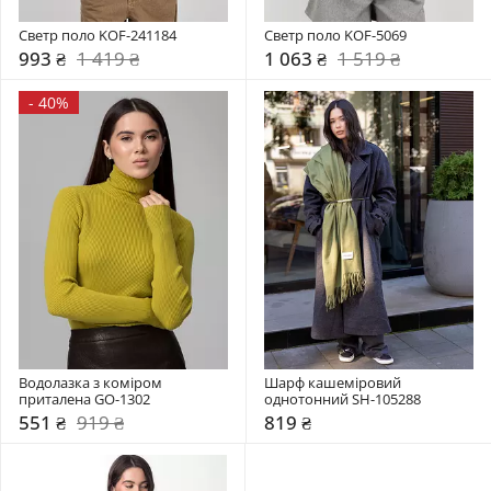
Светр поло KOF-241184
Светр поло KOF-5069
993 ₴
1 419 ₴
1 063 ₴
1 519 ₴
-
40%
Водолазка з коміром  
Шарф кашеміровий 
приталена GO-1302
однотонний SH-105288
551 ₴
919 ₴
819 ₴