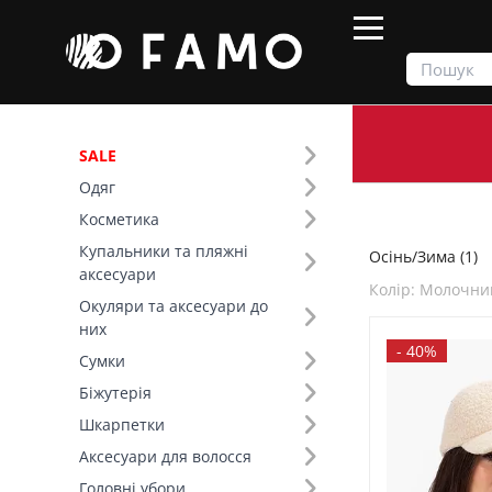
SALE
Одяг
Продукти
Осінь/Зима
Косметика
Купальники та пляжні
Осінь/Зима (1)
Фільтр
аксесуари
Колір: Молочни
Окуляри та аксесуари до
SALE
них
-
40%
Сумки
Сезон (1)
Біжутерія
Шкарпетки
Основний колір (1)
Аксесуари для волосся
Розмір (1)
Головні убори