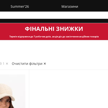
Summer'26
Магазини
ФІНАЛЬНІ ЗНИЖКИ
Термін відправки
до 7 робочих днів, акція діє до закінчення акційних товарів
й 1 ✕
Очистити фільтри ✕