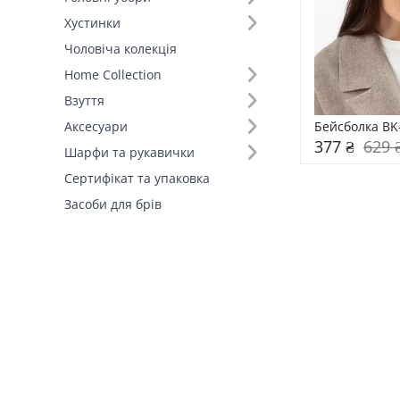
Хустинки
Колір (157)
Чоловіча колекція
Home Collection
Склад (1)
Взуття
Країна виробник (1)
Бейсболка BK
Аксесуари
377 ₴
629 
Шарфи та рукавички
Сертифікат та упаковка
Засоби для брів