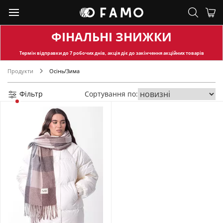
ФІНАЛЬНІ ЗНИЖКИ
Термін відправки
до 7 робочих днів, акція діє до закінчення акційних товарів
Продукти
Осінь/Зима
Фільтр
Сортування по: