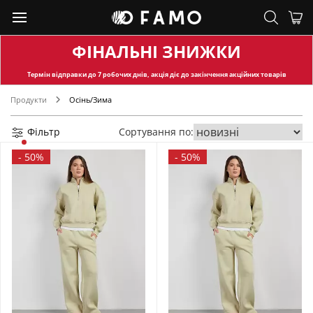
ФІНАЛЬНІ ЗНИЖКИ
Термін відправки
до 7 робочих днів, акція діє до закінчення акційних товарів
Продукти
Осінь/Зима
Фільтр
Сортування по:
-
50%
-
50%