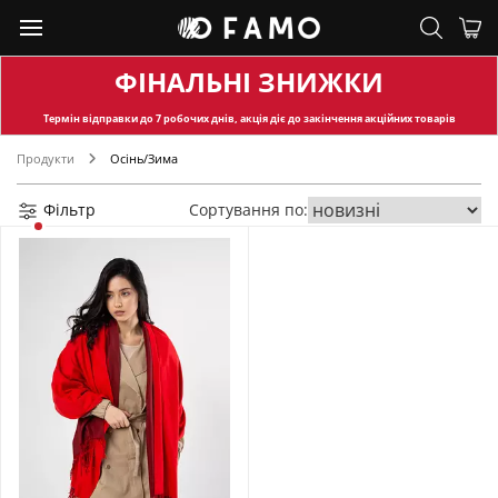
ФІНАЛЬНІ ЗНИЖКИ
Термін відправки
до 7 робочих днів, акція діє до закінчення акційних товарів
Продукти
Осінь/Зима
Фільтр
Сортування по: