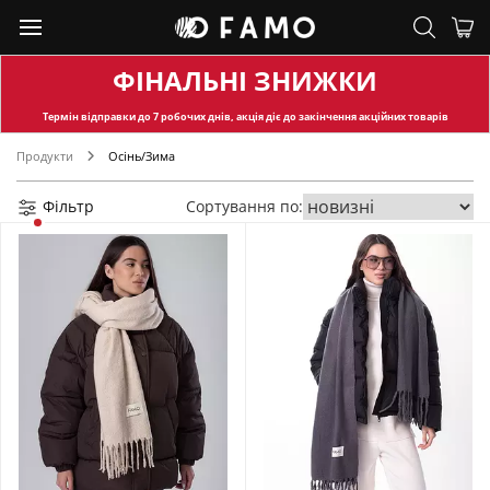
ФІНАЛЬНІ ЗНИЖКИ
Термін відправки
до 7 робочих днів, акція діє до закінчення акційних товарів
Продукти
Осінь/Зима
Фільтр
Сортування по: