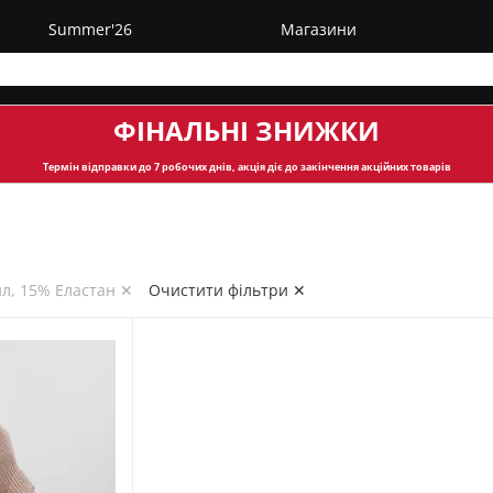
Summer'26
Магазини
ФІНАЛЬНІ ЗНИЖКИ
Термін відправки
до 7 робочих днів, акція діє до закінчення акційних товарів
ил, 15% Еластан ✕
Очистити фільтри ✕