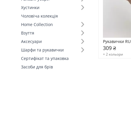
Хустинки
Склад (94)
Чоловіча колекція
Home Collection
Країна виробник (1)
Взуття
Рукавички RU
Аксесуари
309 ₴
Шарфи та рукавички
+ 2 кольори
Сертифікат та упаковка
Засоби для брів