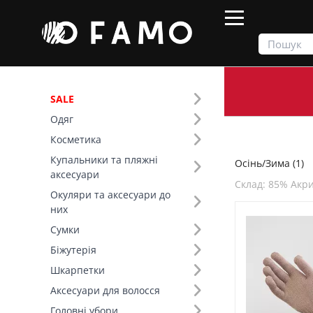
SALE
Одяг
Продукти
Осінь/Зима
Косметика
Купальники та пляжні
Осінь/Зима (1)
Фільтр
аксесуари
Склад: 85% Акр
Окуляри та аксесуари до
Сезон (1)
них
Сумки
Основний колір (3)
Біжутерія
Шкарпетки
Розмір (1)
Аксесуари для волосся
Колір (3)
Головні убори