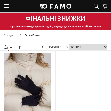
ФІНАЛЬНІ ЗНИЖКИ
Термін відправки
до 7 робочих днів, акція діє до закінчення акційних товарів
Продукти
Осінь/Зима
Фільтр
Сортування по: