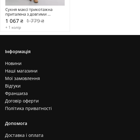
Сукня максі трикотажна 
приталена з довгими 
рукавами PLA-231035
1 067 ₴
1 779 ₴
+ 1 колір
Інформація
Новини
Наші магазини
Мої замовлення
Відгуки
Франшиза
Договір оферти
Політика приватності
Допомога
Доставка і оплата