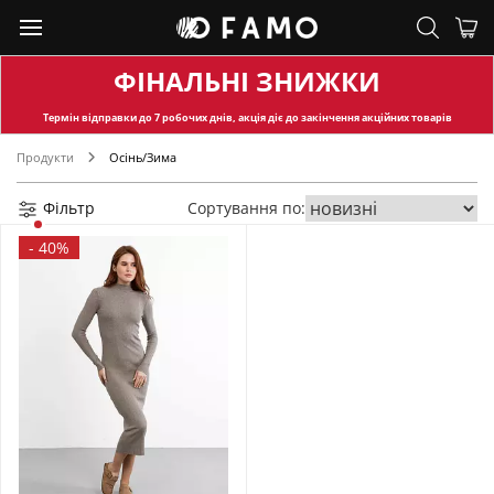
ФІНАЛЬНІ ЗНИЖКИ
Термін відправки
до 7 робочих днів, акція діє до закінчення акційних товарів
Продукти
Осінь/Зима
Фільтр
Сортування по:
-
40%