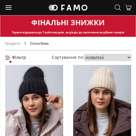
ФІНАЛЬНІ ЗНИЖКИ
Термін відправки
до 7 робочих днів, акція діє до закінчення акційних товарів
Продукти
Осінь/Зима
Фільтр
Сортування по: