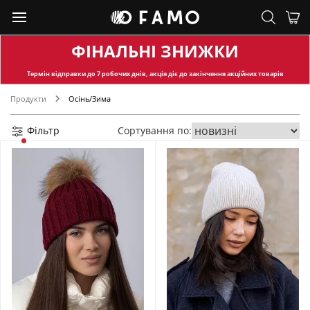
ФІНАЛЬНІ ЗНИЖКИ
Термін відправки
до 7 робочих днів, акція діє до закінчення акційних товарів
Продукти
Осінь/Зима
Фільтр
Сортування по: