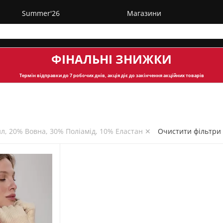
Summer'26
Магазини
ФІНАЛЬНІ ЗНИЖКИ
Термін відправки
до 7 робочих днів, акція діє до закінчення акційних товарів
л, 20% Вовна, 30% Поліамід, 10% Еластан ✕
Очистити фільтри