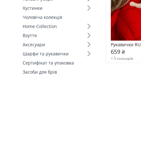
Хустинки
Склад (94)
Чоловіча колекція
Home Collection
Країна виробник (1)
Взуття
Рукавички RU
Аксесуари
659 ₴
Шарфи та рукавички
+ 5 кольорів
Сертифікат та упаковка
Засоби для брів