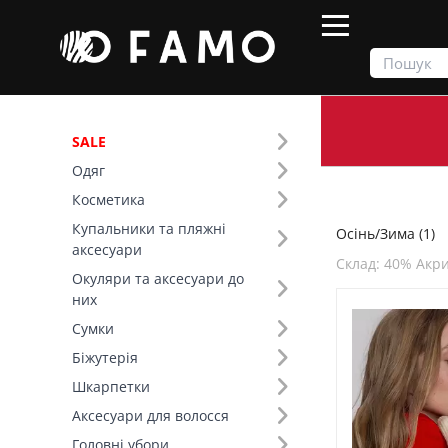
SALE
Одяг
Продукти
Осінь/Зима
Косметика
Купальники та пляжні
Осінь/Зима (1)
Фільтр
аксесуари
Склад: 40% Акри
Окуляри та аксесуари до
Сезон (1)
них
Сумки
Основний колір (5)
Біжутерія
Шкарпетки
Розмір (1)
Аксесуари для волосся
Колір (6)
Головні убори