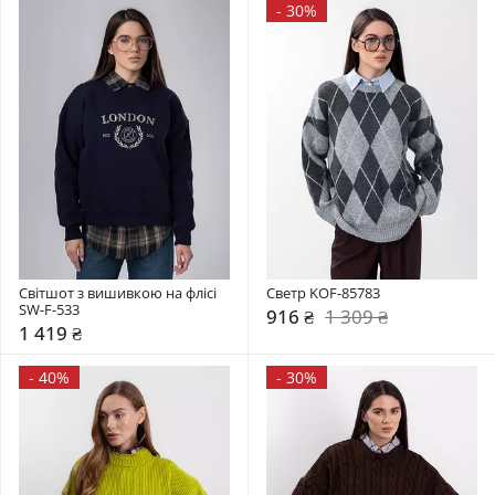
-
30%
Світшот з вишивкою на флісі 
Светр KOF-85783
SW-F-533
916 ₴
1 309 ₴
1 419 ₴
-
40%
-
30%