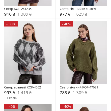
Светр KOF-241235
Светр вільний KOF-4691
916 ₴
1 309 ₴
977 ₴
1 629 ₴
-
30%
-
40%
Светр вільний KOF-4652
Светр вільний KOF-47681
993 ₴
1 419 ₴
785 ₴
1 309 ₴
+ 1 колір
-
40%
-
40%