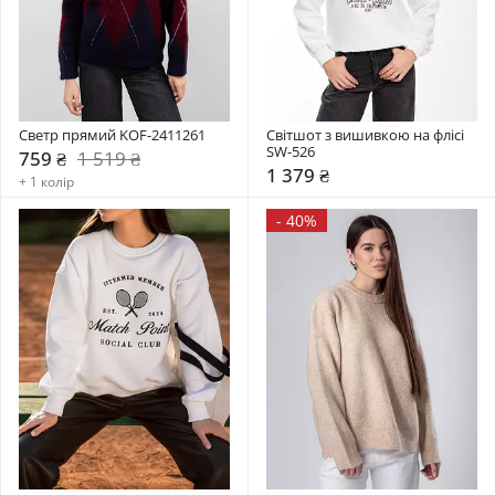
Светр прямий KOF-2411261
Світшот з вишивкою на флісі 
SW-526
759 ₴
1 519 ₴
1 379 ₴
+ 1 колір
-
40%