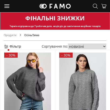
ФІНАЛЬНІ ЗНИЖКИ
Термін відправки
до 7 робочих днів, акція діє до закінчення акційних товарів
Продукти
Осінь/Зима
Фільтр
Сортування по:
-
30%
-
30%