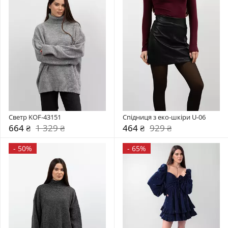
Светр KOF-43151
Спідниця з еко-шкіри U-06
664 ₴
1 329 ₴
464 ₴
929 ₴
-
50%
-
65%