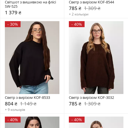
Світшот з вишивкою на флісі 
Светр з вирізом KOF-8544
SW-525
785 ₴
1 309 ₴
1 379 ₴
+ 2 кольори
-
30%
-
40%
Светр з вирізом KOF-8533
Светр з вирізом KOF-3032
804 ₴
1 149 ₴
785 ₴
1 309 ₴
+ 9 кольорів
-
40%
-
40%