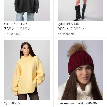
Светр KOF-43061
Сукня PLA-136
759 ₴
1 519 ₴
909 ₴
2 599 ₴
+ 2 кольори
+ 8 кольорів
Худі HD-15
В'язана  шапка SHP-202409