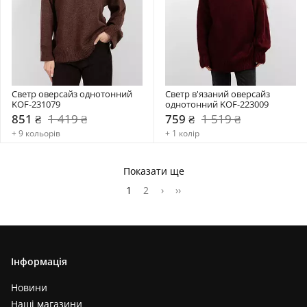
Светр оверсайз однотонний 
Светр в'язаний оверсайз 
KOF-231079
однотонний KOF-223009
851 ₴
1 419 ₴
759 ₴
1 519 ₴
+ 9 кольорів
+ 1 колір
Показати ще
1
2
›
››
Інформація
Новини
Наші магазини