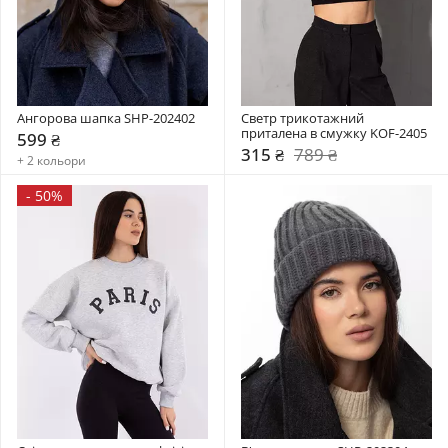
Ангорова шапка SHP-202402
Светр трикотажний 
приталена в смужку KOF-2405
599 ₴
315 ₴
789 ₴
+ 2 кольори
-
50%