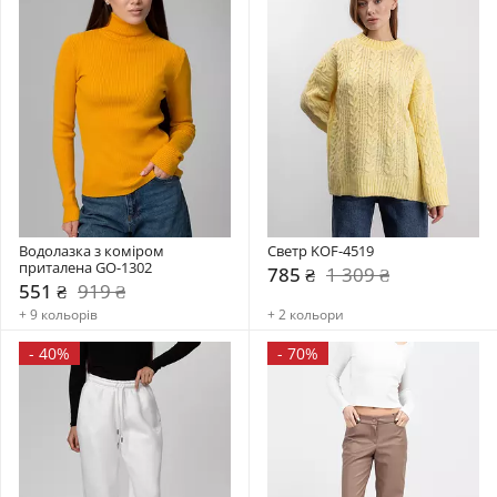
Водолазка з коміром  
Светр KOF-4519
приталена GO-1302
785 ₴
1 309 ₴
551 ₴
919 ₴
+ 9 кольорів
+ 2 кольори
-
40%
-
70%