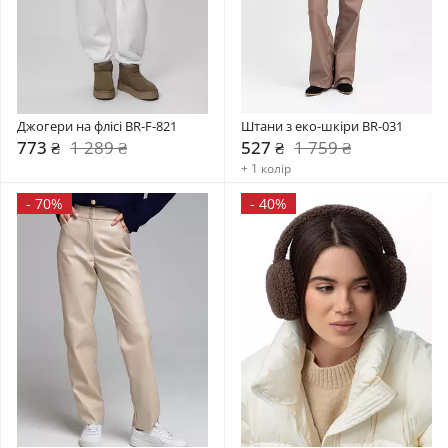
Джогери на флісі BR-F-821
Штани з еко-шкіри BR-031
773 ₴
1 289 ₴
527 ₴
1 759 ₴
+ 1 колір
-
70%
-
40%