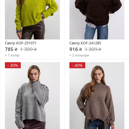
Светр KOF-251071
Светр KOF-241285
785 ₴
1 309 ₴
916 ₴
1 309 ₴
+ 1 колір
+ 2 кольори
-
30%
-
40%