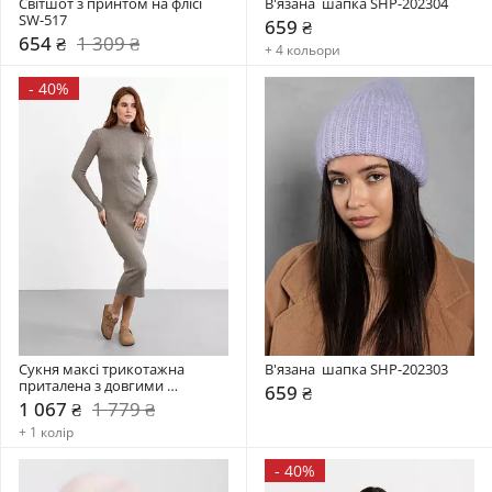
Світшот з принтом на флісі 
В'язана  шапка SHP-202304
SW-517
659 ₴
654 ₴
1 309 ₴
+ 4 кольори
-
40%
Сукня максі трикотажна 
В'язана  шапка SHP-202303
приталена з довгими 
659 ₴
рукавами PLA-231035
1 067 ₴
1 779 ₴
+ 1 колір
-
40%