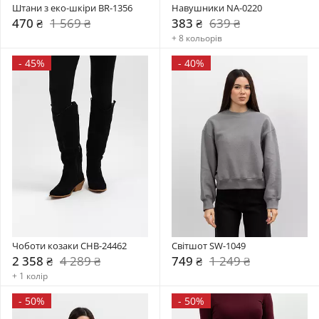
Штани з еко-шкіри BR-1356
Навушники NA-0220
470 ₴
1 569 ₴
383 ₴
639 ₴
+ 8 кольорів
-
45%
-
40%
Чоботи козаки CHB-24462
Світшот SW-1049
2 358 ₴
4 289 ₴
749 ₴
1 249 ₴
+ 1 колір
-
50%
-
50%