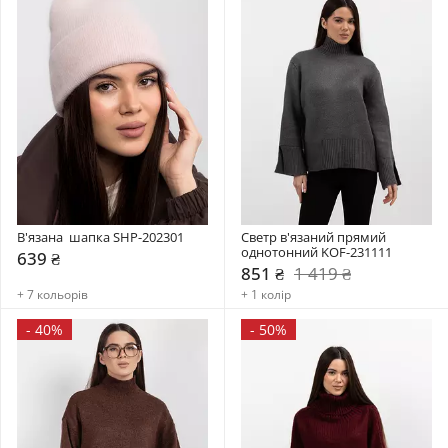
В'язана  шапка SHP-202301
Светр в'язаний прямий 
однотонний KOF-231111
639 ₴
851 ₴
1 419 ₴
+ 7 кольорів
+ 1 колір
-
40%
-
50%