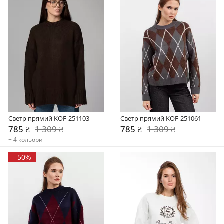
Светр прямий KOF-251103
Светр прямий KOF-251061
785 ₴
1 309 ₴
785 ₴
1 309 ₴
+ 4 кольори
-
50%