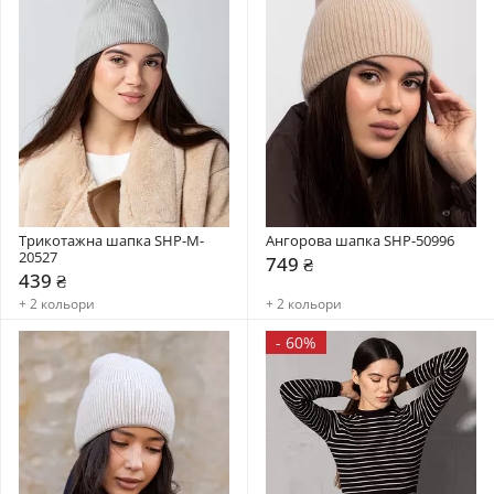
Трикотажна шапка SHP-M-
Ангорова шапка SHP-50996
20527
749 ₴
439 ₴
+ 2 кольори
+ 2 кольори
-
60%