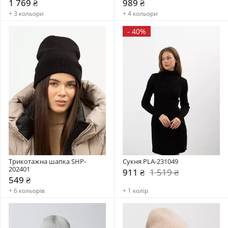
1 769 ₴
989 ₴
+ 3 кольори
+ 4 кольори
-
40%
Трикотажна шапка SHP-
Сукня PLA-231049
202401
911 ₴
1 519 ₴
549 ₴
+ 6 кольорів
+ 1 колір