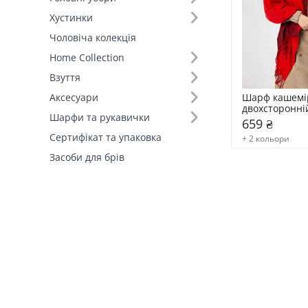
Хустинки
Розмір (23)
Чоловіча колекція
Home Collection
Країна виробник (1)
Взуття
Шарф кашемі
Аксесуари
двохсторонні
Шарфи та рукавички
659 ₴
Сертифікат та упаковка
+ 2 кольори
Засоби для брів