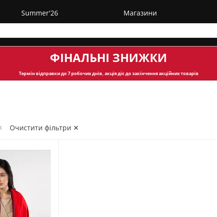
Summer'26
Магазини
ФІНАЛЬНІ ЗНИЖКИ
Термін відправки
до 7 робочих днів, акція діє до закінчення акційних товарів
✕
Очистити фільтри ✕