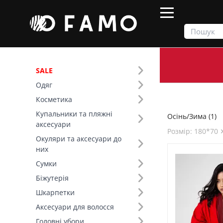
SALE
Одяг
Продукти
Осінь/Зима
Косметика
Купальники та пляжні
Осінь/Зима (1)
Фільтр
аксесуари
Розмір: 180*70 
Окуляри та аксесуари до
Сезон (1)
них
Сумки
Основний колір (3)
Біжутерія
Шкарпетки
Колір (3)
Аксесуари для волосся
Склад (1)
Головні убори