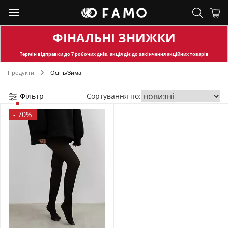
ФІНАЛЬНІ ЗНИЖКИ
Термін відправки
до 7 робочих днів, акція діє до закінчення акційних товарів
Продукти
Осінь/Зима
Фільтр
Сортування по:
-
70%