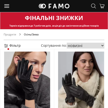
ФІНАЛЬНІ ЗНИЖКИ
Термін відправки
до 7 робочих днів, акція діє до закінчення акційних товарів
Продукти
Осінь/Зима
Фільтр
Сортування по: