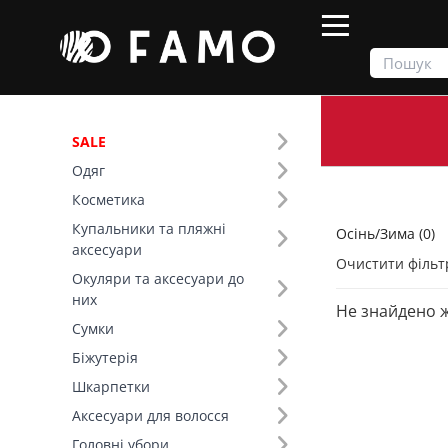
SALE
Одяг
Продукти
Осінь/Зима
Косметика
Купальники та пляжні
Осінь/Зима (0)
Фільтр
аксесуари
Очистити фільт
Окуляри та аксесуари до
Розмір (27)
них
Не знайдено 
Сумки
Біжутерія
Шкарпетки
Аксесуари для волосся
Головні убори