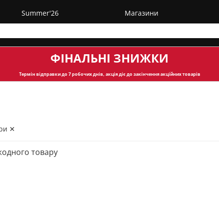
Summer'26
Магазини
ФІНАЛЬНІ ЗНИЖКИ
Термін відправки
до 7 робочих днів, акція діє до закінчення акційних товарів
ри ✕
жодного товару