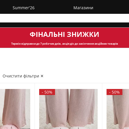
Summer'26
Магазини
ФІНАЛЬНІ ЗНИЖКИ
Термін відправки
до 7 робочих днів, акція діє до закінчення акційних товарів
Очистити фільтри ✕
-
50%
-
50%