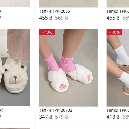
81
Тапки TPK-2085
Тапки TPK-
₴
455 ₴
569 ₴
455 ₴
56
-
40%
-
40%
82
Тапки TPK-20702
Тапки TPK-
₴
347 ₴
579 ₴
413 ₴
68