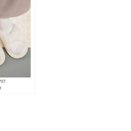
707
₴