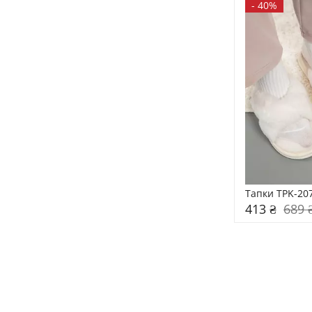
-
40%
Тапки TPK-20
413 ₴
689 