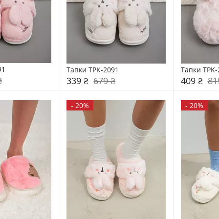
91
Тапки TPK-2091
Тапки TPK-
₴
339 ₴
679 ₴
409 ₴
81
-
20%
-
20%