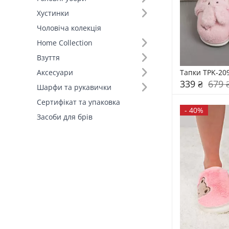
Хустинки
Розмір (27)
Чоловіча колекція
Home Collection
Колір (4)
Взуття
Склад (1)
Тапки TPK-20
Аксесуари
339 ₴
679 
Шарфи та рукавички
Країна виробник (1)
Сертифікат та упаковка
-
40%
Засоби для брів