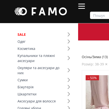
SALE
Одяг
Продукти
Осінь/Зима
Косметика
Купальники та пляжні
Осінь/Зима (13)
Фільтр
аксесуари
Розмір: 38-39 ✕
Окуляри та аксесуари до
Ціна
них
-
50%
Сумки
SALE
Біжутерія
Шкарпетки
Сезон (1)
Аксесуари для волосся
Основний колір (4)
Головні убори