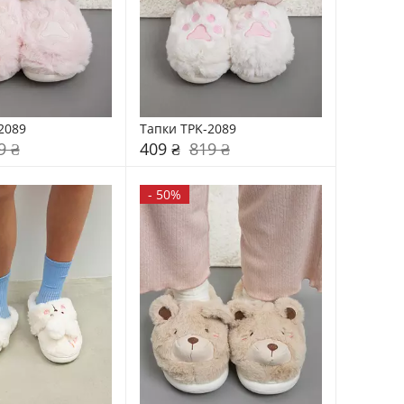
2089
Тапки TPK-2089
9 ₴
409 ₴
819 ₴
-
50%