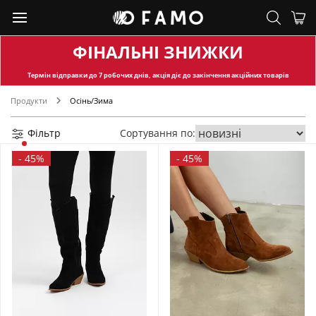
ФІНАЛЬНІ ЗНИЖКИ
Термін відправки
до 7 робочих днів, акція діє до закінчення акційних товарів
Продукти
Осінь/Зима
Фільтр
Сортування по:
-
45%
-
45%