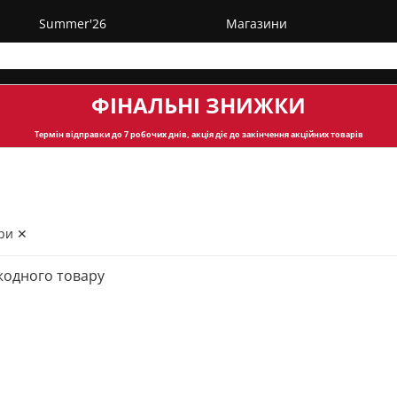
Summer'26
Магазини
ФІНАЛЬНІ ЗНИЖКИ
Термін відправки
до 7 робочих днів, акція діє до закінчення акційних товарів
ри ✕
жодного товару