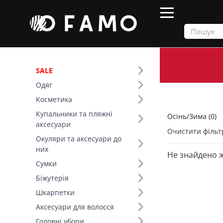
SALE
Одяг
Продукти
Осінь/Зима
Косметика
Купальники та пляжні
Осінь/Зима (0)
Фільтр
аксесуари
Очистити фільт
Окуляри та аксесуари до
Розмір (27)
них
Не знайдено 
Сумки
Біжутерія
Шкарпетки
Аксесуари для волосся
Головні убори